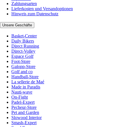
Zahlungsarten
Lieferkosten und Versandoptionen
Hinweis zum Datenschutz
Unsere Geschäfte
Basket-Center
Daily Bikers
Direct Running
Direct-Volley
Espace Golf
Foot-Store
Galopp-Store
Golf and co
Handball-Store
La sellerie de Maé
Made in Paradis
Nauti-wave
On-Fight
Padel-Expert
Pecheur-Store
Pet and Garden
Slowood Interior
Smash-Expert