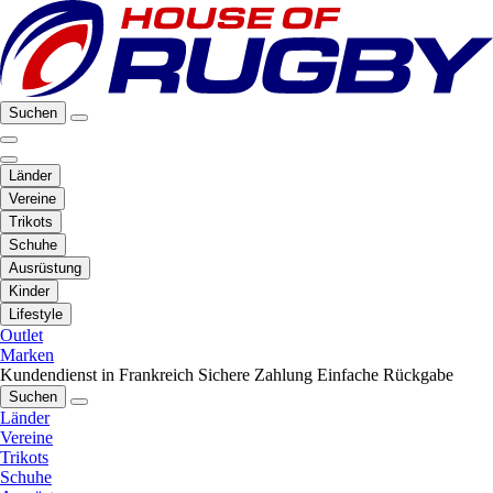
Suchen
Länder
Vereine
Trikots
Schuhe
Ausrüstung
Kinder
Lifestyle
Outlet
Marken
Kundendienst in Frankreich
Sichere Zahlung
Einfache Rückgabe
Suchen
Länder
Vereine
Trikots
Schuhe