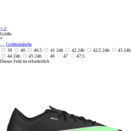
+-2
Größe
*
Größentabelle
39
40
40,5
41
24h
42
24h
42,5
24h
43
24h
44
24h
45
24h
46
47
47,5
Dieses Feld ist erforderlich