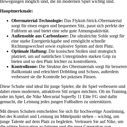
Bewegungen möglich sind, die im modernen Spiel wichtig sind.
Hauptmerkmale:
Obermaterial-Technologie:
Das Flyknit-Strick-Obermaterial
sorgt für einen engen und bequemen Sitz, passt sich perfekt der
Fußform an und bietet eine sehr gute Atmungsaktivität.
Außensohle aus Carbonfaser:
Die ultraleichte Sohle sorgt für
eine starke Energierückgabe und ermöglicht schnelle
Richtungswechsel sowie explosive Sprints auf dem Platz.
Optimale Haftung:
Die konischen Stollen sind strategisch
platziert, um auf natürlichen Untergründen starken Grip zu
bieten und so den Platz leichter zu kontrollieren.
Kontrollzone:
Die Struktur des Obermaterials sorgt für besseren
Ballkontakt und erleichtert Dribbling und Schuss, außerdem
verbessert sie die Kontrolle bei präzisen Pässen.
Diese Schuhe sind ideal für junge Spieler, die ihr Spiel verbessern und
dabei einen modernen, attraktiven Stil zeigen möchten. Ob im Training
oder im Spiel, die Nike Mercurial Superfly 11 Elite FG sind dafür
gemacht, die Leistung jedes jungen Fußballers zu unterstützen.
Mit diesen Schuhen entscheiden Sie sich für hochwertige Ausrüstung,
bei der Komfort und Leistung im Mittelpunkt stehen – wichtig, um
junge Talente auf dem Platz zu begleiten. Vertrauen Sie auf Nike, um
die nötige Innovation zu bringen und die neue Generation von