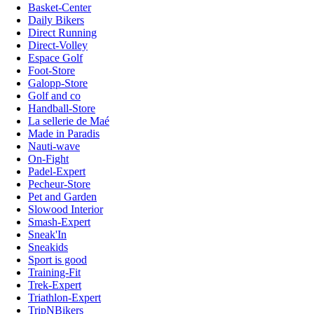
Basket-Center
Daily Bikers
Direct Running
Direct-Volley
Espace Golf
Foot-Store
Galopp-Store
Golf and co
Handball-Store
La sellerie de Maé
Made in Paradis
Nauti-wave
On-Fight
Padel-Expert
Pecheur-Store
Pet and Garden
Slowood Interior
Smash-Expert
Sneak'In
Sneakids
Sport is good
Training-Fit
Trek-Expert
Triathlon-Expert
TripNBikers