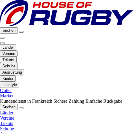
Suchen
Länder
Vereine
Trikots
Schuhe
Ausrüstung
Kinder
Lifestyle
Outlet
Marken
Kundendienst in Frankreich
Sichere Zahlung
Einfache Rückgabe
Suchen
Länder
Vereine
Trikots
Schuhe