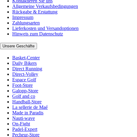
Kontaktieren Sie uns
Allgemeine Verkaufsbedingungen
Rückgabe & Erstattung
Impressum
Zahlungsarten
Lieferkosten und Versandoptionen
Hinweis zum Datenschutz
Unsere Geschäfte
Basket-Center
Daily Bikers
Direct Running
Direct-Volley
Espace Golf
Foot-Store
Galopp-Store
Golf and co
Handball-Store
La sellerie de Maé
Made in Paradis
Nauti-wave
On-Fight
Padel-Expert
Pecheur-Store