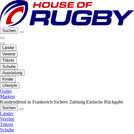
Suchen
Länder
Vereine
Trikots
Schuhe
Ausrüstung
Kinder
Lifestyle
Outlet
Marken
Kundendienst in Frankreich
Sichere Zahlung
Einfache Rückgabe
Suchen
Länder
Vereine
Trikots
Schuhe