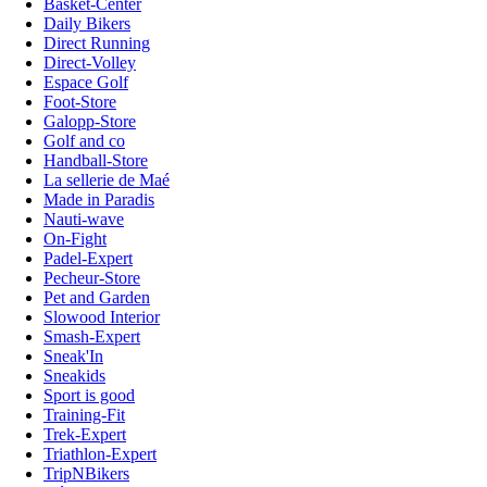
Basket-Center
Daily Bikers
Direct Running
Direct-Volley
Espace Golf
Foot-Store
Galopp-Store
Golf and co
Handball-Store
La sellerie de Maé
Made in Paradis
Nauti-wave
On-Fight
Padel-Expert
Pecheur-Store
Pet and Garden
Slowood Interior
Smash-Expert
Sneak'In
Sneakids
Sport is good
Training-Fit
Trek-Expert
Triathlon-Expert
TripNBikers