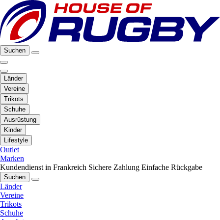
Suchen
Länder
Vereine
Trikots
Schuhe
Ausrüstung
Kinder
Lifestyle
Outlet
Marken
Kundendienst in Frankreich
Sichere Zahlung
Einfache Rückgabe
Suchen
Länder
Vereine
Trikots
Schuhe