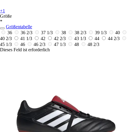
+1
Größe
*
Größentabelle
36
36 2/3
37 1/3
38
38 2/3
39 1/3
40
40 2/3
41 1/3
42
42 2/3
43 1/3
44
44 2/3
45 1/3
46
46 2/3
47 1/3
48
48 2/3
Dieses Feld ist erforderlich