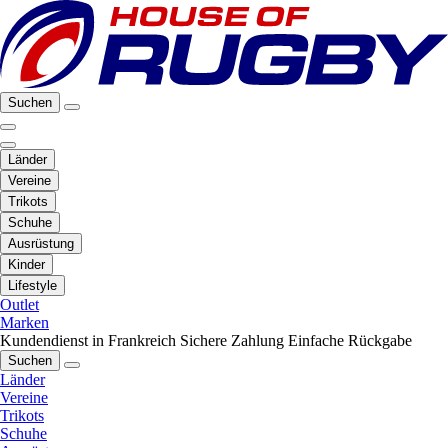
Suchen
Länder
Vereine
Trikots
Schuhe
Ausrüstung
Kinder
Lifestyle
Outlet
Marken
Kundendienst in Frankreich
Sichere Zahlung
Einfache Rückgabe
Suchen
Länder
Vereine
Trikots
Schuhe