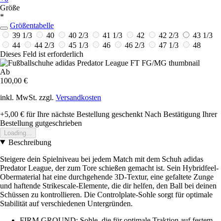
Größe
*
Größentabelle
39 1/3
40
40 2/3
41 1/3
42
42 2/3
43 1/3
44
44 2/3
45 1/3
46
46 2/3
47 1/3
48
Dieses Feld ist erforderlich
Ab
100,00 €
inkl. MwSt. zzgl.
Versandkosten
+5,00 €
für Ihre nächste Bestellung geschenkt
Nach Bestätigung Ihrer
Bestellung gutgeschrieben
Loading...
Beschreibung
Steigere dein Spielniveau bei jedem Match mit dem Schuh adidas
Predator League, der zum Tore schießen gemacht ist. Sein Hybridfeel-
Obermaterial hat eine durchgehende 3D-Textur, eine gefaltete Zunge
und haftende Strikescale-Elemente, die dir helfen, den Ball bei deinen
Schüssen zu kontrollieren. Die Controlplate-Sohle sorgt für optimale
Stabilität auf verschiedenen Untergründen.
FIRM GROUND: Sohle, die für optimale Traktion auf festem