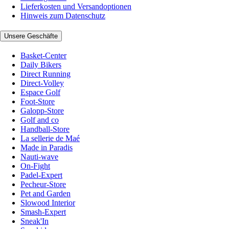
Lieferkosten und Versandoptionen
Hinweis zum Datenschutz
Unsere Geschäfte
Basket-Center
Daily Bikers
Direct Running
Direct-Volley
Espace Golf
Foot-Store
Galopp-Store
Golf and co
Handball-Store
La sellerie de Maé
Made in Paradis
Nauti-wave
On-Fight
Padel-Expert
Pecheur-Store
Pet and Garden
Slowood Interior
Smash-Expert
Sneak'In