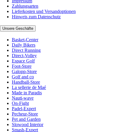
Impressum
Zahlungsarten
Lieferkosten und Versandoptionen
Hinweis zum Datenschutz
Unsere Geschäfte
Basket-Center
Daily Bikers
Direct Running
Direct-Volley
Espace Golf
Foot-Store
Galopp-Store
Golf and co
Handball-Store
La sellerie de Maé
Made in Paradis
Nauti-wave
On-Fight
Padel-Expert
Pecheur-Store
Pet and Garden
Slowood Interior
Smash-Expert