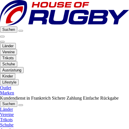
Suchen
Länder
Vereine
Trikots
Schuhe
Ausrüstung
Kinder
Lifestyle
Outlet
Marken
Kundendienst in Frankreich
Sichere Zahlung
Einfache Rückgabe
Suchen
Länder
Vereine
Trikots
Schuhe