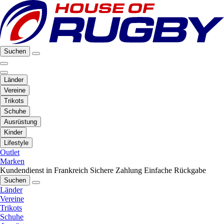
Suchen
Länder
Vereine
Trikots
Schuhe
Ausrüstung
Kinder
Lifestyle
Outlet
Marken
Kundendienst in Frankreich
Sichere Zahlung
Einfache Rückgabe
Suchen
Länder
Vereine
Trikots
Schuhe