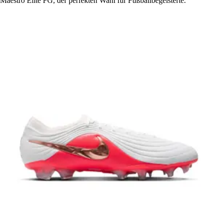
Maestro Elite FG, der perfekten Wahl für Fußballbegeisterte.