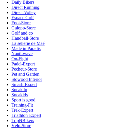
Daily Bikers
Direct Running
Direct-Volley
Espace Golf
Foot-Store
Galopp-Store
Golf and co
Handball-Store
La sellerie de Maé
Made in Paradis
Nauti-wave
On-Fight
Padel-Expert
Pecheur-Store
Pet and Garden
Slowood Interior
Smash-Expert
Sneak'In
Sneakids
Sport is good
Training-Fit
Trek-Expert
Triathlon-Expert
TripNBikers
Vélo-Store