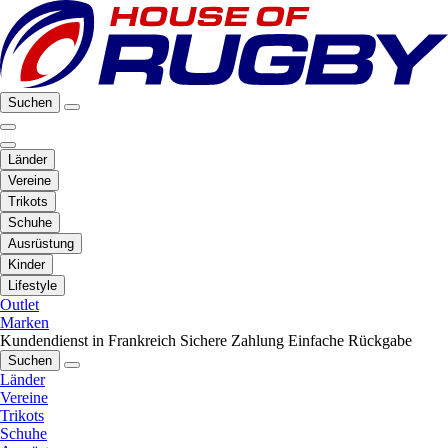
Suchen
Länder
Vereine
Trikots
Schuhe
Ausrüstung
Kinder
Lifestyle
Outlet
Marken
Kundendienst in Frankreich
Sichere Zahlung
Einfache Rückgabe
Suchen
Länder
Vereine
Trikots
Schuhe