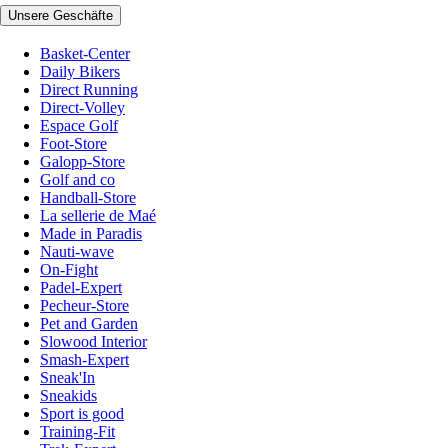
Unsere Geschäfte
Basket-Center
Daily Bikers
Direct Running
Direct-Volley
Espace Golf
Foot-Store
Galopp-Store
Golf and co
Handball-Store
La sellerie de Maé
Made in Paradis
Nauti-wave
On-Fight
Padel-Expert
Pecheur-Store
Pet and Garden
Slowood Interior
Smash-Expert
Sneak'In
Sneakids
Sport is good
Training-Fit