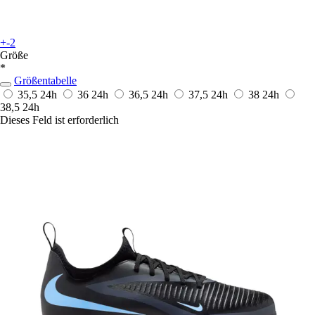
+-2
Größe
*
Größentabelle
35,5
24h
36
24h
36,5
24h
37,5
24h
38
24h
38,5
24h
Dieses Feld ist erforderlich