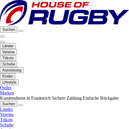
Suchen
Länder
Vereine
Trikots
Schuhe
Ausrüstung
Kinder
Lifestyle
Outlet
Marken
Kundendienst in Frankreich
Sichere Zahlung
Einfache Rückgabe
Suchen
Länder
Vereine
Trikots
Schuhe