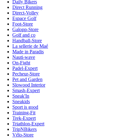
Daily Bikers
Direct Running
Direct-Volley
Espace Golf
Foot-Store
Galopp-Store
Golf and co
Handball-Store
La sellerie de Maé
Made in Paradis
Nauti-wave
On-Fight
Padel-Expert
Pecheur-Store
Pet and Garden
Slowood Interior
Smash-Expert
Sneak'In
Sneakids
Sport is good
Training-Fit
Trek-Expert
Triathlon-Expert
TripNBikers
Vélo-Store