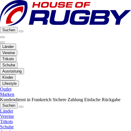
Suchen
Länder
Vereine
Trikots
Schuhe
Ausrüstung
Kinder
Lifestyle
Outlet
Marken
Kundendienst in Frankreich
Sichere Zahlung
Einfache Rückgabe
Suchen
Länder
Vereine
Trikots
Schuhe