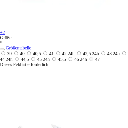
+2
Größe
*
Größentabelle
39
40
40,5
41
42
24h
42,5
24h
43
24h
44
24h
44,5
45
24h
45,5
46
24h
47
Dieses Feld ist erforderlich