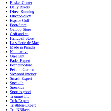
Basket-Center
Daily Bikers
Direct Running
Direct-Volley
Espace Golf
Foot-Store
Galopp-Store
Golf and co
Handball-Store
La sellerie de Maé
Made in Paradis
Nauti-wave
On-Fight
Padel-Expert
Pecheur-Store
Pet and Garden
Slowood Interior
Smash-Expert
Sneak'In
Sneakids
Sport is good
Training-Fit
Trek-Expert
Triathlon-Expert
TripNBikers