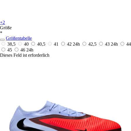
+2
Größe
*
Größentabelle
38,5
40
40,5
41
42
24h
42,5
43
24h
44
45
46
24h
Dieses Feld ist erforderlich