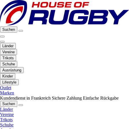
Suchen
Länder
Vereine
Trikots
Schuhe
Ausrüstung
Kinder
Lifestyle
Outlet
Marken
Kundendienst in Frankreich
Sichere Zahlung
Einfache Rückgabe
Suchen
Länder
Vereine
Trikots
Schuhe