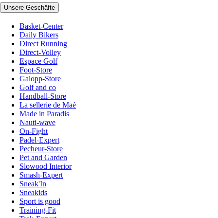
Unsere Geschäfte
Basket-Center
Daily Bikers
Direct Running
Direct-Volley
Espace Golf
Foot-Store
Galopp-Store
Golf and co
Handball-Store
La sellerie de Maé
Made in Paradis
Nauti-wave
On-Fight
Padel-Expert
Pecheur-Store
Pet and Garden
Slowood Interior
Smash-Expert
Sneak'In
Sneakids
Sport is good
Training-Fit