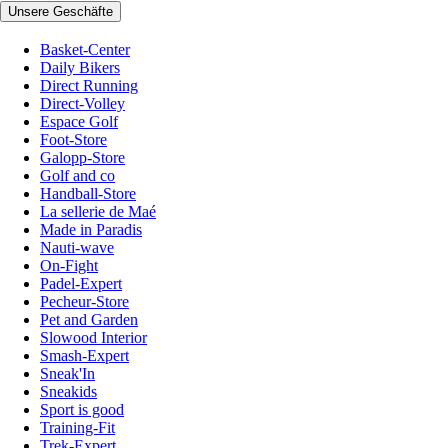
Unsere Geschäfte
Basket-Center
Daily Bikers
Direct Running
Direct-Volley
Espace Golf
Foot-Store
Galopp-Store
Golf and co
Handball-Store
La sellerie de Maé
Made in Paradis
Nauti-wave
On-Fight
Padel-Expert
Pecheur-Store
Pet and Garden
Slowood Interior
Smash-Expert
Sneak'In
Sneakids
Sport is good
Training-Fit
Trek-Expert