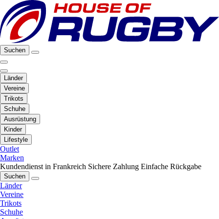
Suchen
Länder
Vereine
Trikots
Schuhe
Ausrüstung
Kinder
Lifestyle
Outlet
Marken
Kundendienst in Frankreich
Sichere Zahlung
Einfache Rückgabe
Suchen
Länder
Vereine
Trikots
Schuhe