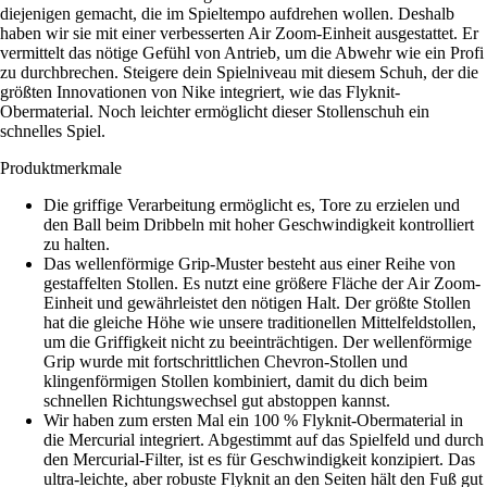
diejenigen gemacht, die im Spieltempo aufdrehen wollen. Deshalb
haben wir sie mit einer verbesserten Air Zoom-Einheit ausgestattet. Er
vermittelt das nötige Gefühl von Antrieb, um die Abwehr wie ein Profi
zu durchbrechen. Steigere dein Spielniveau mit diesem Schuh, der die
größten Innovationen von Nike integriert, wie das Flyknit-
Obermaterial. Noch leichter ermöglicht dieser Stollenschuh ein
schnelles Spiel.
Produktmerkmale
Die griffige Verarbeitung ermöglicht es, Tore zu erzielen und
den Ball beim Dribbeln mit hoher Geschwindigkeit kontrolliert
zu halten.
Das wellenförmige Grip-Muster besteht aus einer Reihe von
gestaffelten Stollen. Es nutzt eine größere Fläche der Air Zoom-
Einheit und gewährleistet den nötigen Halt. Der größte Stollen
hat die gleiche Höhe wie unsere traditionellen Mittelfeldstollen,
um die Griffigkeit nicht zu beeinträchtigen. Der wellenförmige
Grip wurde mit fortschrittlichen Chevron-Stollen und
klingenförmigen Stollen kombiniert, damit du dich beim
schnellen Richtungswechsel gut abstoppen kannst.
Wir haben zum ersten Mal ein 100 % Flyknit-Obermaterial in
die Mercurial integriert. Abgestimmt auf das Spielfeld und durch
den Mercurial-Filter, ist es für Geschwindigkeit konzipiert. Das
ultra-leichte, aber robuste Flyknit an den Seiten hält den Fuß gut