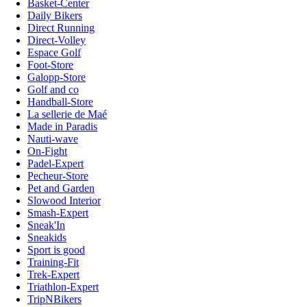
Basket-Center
Daily Bikers
Direct Running
Direct-Volley
Espace Golf
Foot-Store
Galopp-Store
Golf and co
Handball-Store
La sellerie de Maé
Made in Paradis
Nauti-wave
On-Fight
Padel-Expert
Pecheur-Store
Pet and Garden
Slowood Interior
Smash-Expert
Sneak'In
Sneakids
Sport is good
Training-Fit
Trek-Expert
Triathlon-Expert
TripNBikers