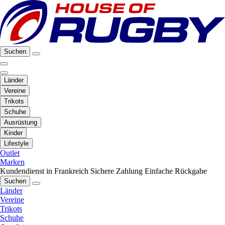
Suchen
Länder
Vereine
Trikots
Schuhe
Ausrüstung
Kinder
Lifestyle
Outlet
Marken
Kundendienst in Frankreich
Sichere Zahlung
Einfache Rückgabe
Suchen
Länder
Vereine
Trikots
Schuhe