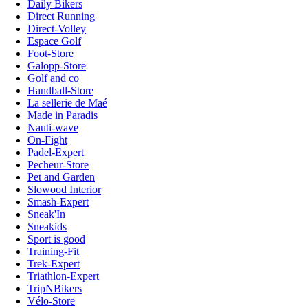
Daily Bikers
Direct Running
Direct-Volley
Espace Golf
Foot-Store
Galopp-Store
Golf and co
Handball-Store
La sellerie de Maé
Made in Paradis
Nauti-wave
On-Fight
Padel-Expert
Pecheur-Store
Pet and Garden
Slowood Interior
Smash-Expert
Sneak'In
Sneakids
Sport is good
Training-Fit
Trek-Expert
Triathlon-Expert
TripNBikers
Vélo-Store