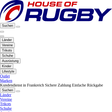
Suchen
Länder
Vereine
Trikots
Schuhe
Ausrüstung
Kinder
Lifestyle
Outlet
Marken
Kundendienst in Frankreich
Sichere Zahlung
Einfache Rückgabe
Suchen
Länder
Vereine
Trikots
Schuhe