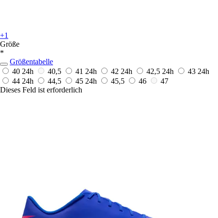
+1
Größe
*
Größentabelle
40
24h
40,5
41
24h
42
24h
42,5
24h
43
24h
44
24h
44,5
45
24h
45,5
46
47
Dieses Feld ist erforderlich