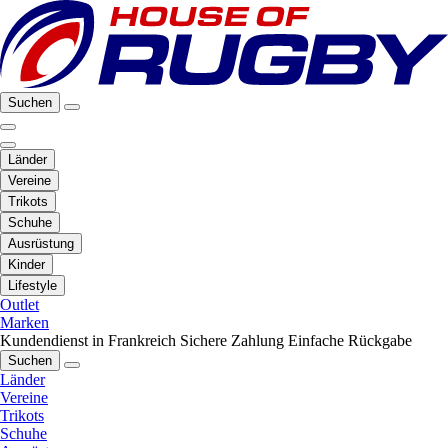
Suchen
Länder
Vereine
Trikots
Schuhe
Ausrüstung
Kinder
Lifestyle
Outlet
Marken
Kundendienst in Frankreich
Sichere Zahlung
Einfache Rückgabe
Suchen
Länder
Vereine
Trikots
Schuhe