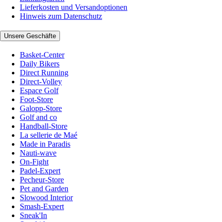
Lieferkosten und Versandoptionen
Hinweis zum Datenschutz
Unsere Geschäfte
Basket-Center
Daily Bikers
Direct Running
Direct-Volley
Espace Golf
Foot-Store
Galopp-Store
Golf and co
Handball-Store
La sellerie de Maé
Made in Paradis
Nauti-wave
On-Fight
Padel-Expert
Pecheur-Store
Pet and Garden
Slowood Interior
Smash-Expert
Sneak'In