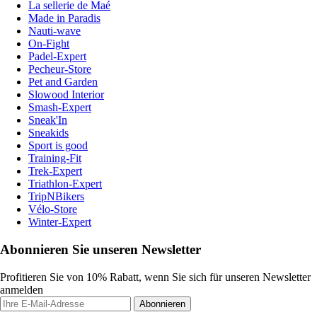
La sellerie de Maé
Made in Paradis
Nauti-wave
On-Fight
Padel-Expert
Pecheur-Store
Pet and Garden
Slowood Interior
Smash-Expert
Sneak'In
Sneakids
Sport is good
Training-Fit
Trek-Expert
Triathlon-Expert
TripNBikers
Vélo-Store
Winter-Expert
Abonnieren Sie unseren Newsletter
Profitieren Sie von 10% Rabatt, wenn Sie sich für unseren Newsletter
anmelden
Abonnieren