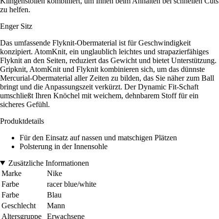
Klingenstollen kombiniert, um Ihnen beim Anhalten bei schnellen Cuts
zu helfen.
Enger Sitz
Das umfassende Flyknit-Obermaterial ist für Geschwindigkeit
konzipiert. AtomKnit, ein unglaublich leichtes und strapazierfähiges
Flyknit an den Seiten, reduziert das Gewicht und bietet Unterstützung.
Gripknit, AtomKnit und Flyknit kombinieren sich, um das dünnste
Mercurial-Obermaterial aller Zeiten zu bilden, das Sie näher zum Ball
bringt und die Anpassungszeit verkürzt. Der Dynamic Fit-Schaft
umschließt Ihren Knöchel mit weichem, dehnbarem Stoff für ein
sicheres Gefühl.
Produktdetails
Für den Einsatz auf nassen und matschigen Plätzen
Polsterung in der Innensohle
Zusätzliche Informationen
Marke
Nike
Farbe
racer blue/white
Farbe
Blau
Geschlecht
Mann
Altersgruppe
Erwachsene