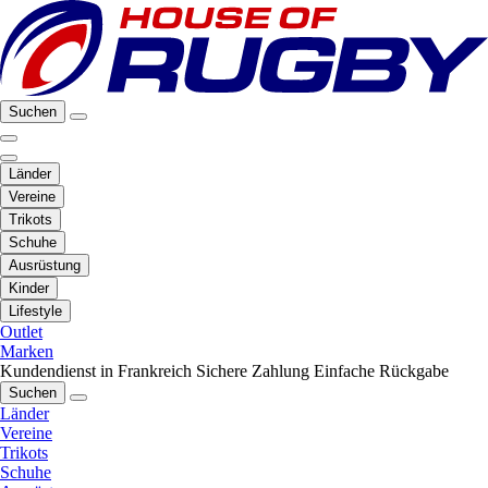
Suchen
Länder
Vereine
Trikots
Schuhe
Ausrüstung
Kinder
Lifestyle
Outlet
Marken
Kundendienst in Frankreich
Sichere Zahlung
Einfache Rückgabe
Suchen
Länder
Vereine
Trikots
Schuhe