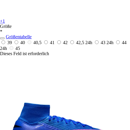
+1
Größe
*
Größentabelle
39
40
40,5
41
42
42,5
24h
43
24h
44
24h
45
Dieses Feld ist erforderlich