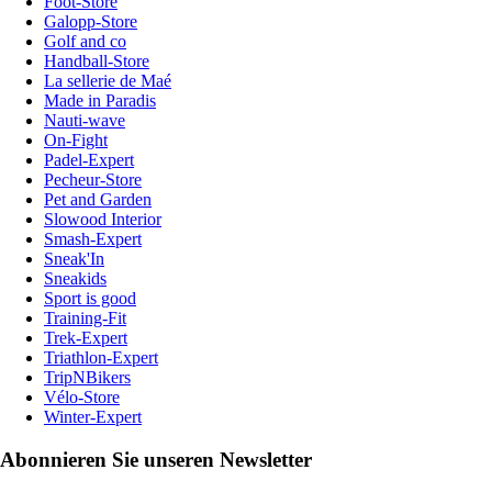
Foot-Store
Galopp-Store
Golf and co
Handball-Store
La sellerie de Maé
Made in Paradis
Nauti-wave
On-Fight
Padel-Expert
Pecheur-Store
Pet and Garden
Slowood Interior
Smash-Expert
Sneak'In
Sneakids
Sport is good
Training-Fit
Trek-Expert
Triathlon-Expert
TripNBikers
Vélo-Store
Winter-Expert
Abonnieren Sie unseren Newsletter