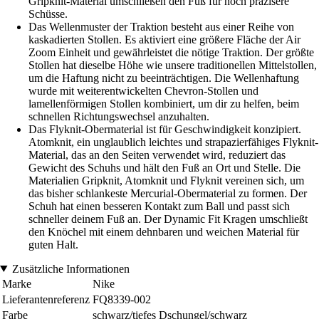
Gripknit-Material umschließen den Fuß für noch präzisere
Schüsse.
Das Wellenmuster der Traktion besteht aus einer Reihe von
kaskadierten Stollen. Es aktiviert eine größere Fläche der Air
Zoom Einheit und gewährleistet die nötige Traktion. Der größte
Stollen hat dieselbe Höhe wie unsere traditionellen Mittelstollen,
um die Haftung nicht zu beeinträchtigen. Die Wellenhaftung
wurde mit weiterentwickelten Chevron-Stollen und
lamellenförmigen Stollen kombiniert, um dir zu helfen, beim
schnellen Richtungswechsel anzuhalten.
Das Flyknit-Obermaterial ist für Geschwindigkeit konzipiert.
Atomknit, ein unglaublich leichtes und strapazierfähiges Flyknit-
Material, das an den Seiten verwendet wird, reduziert das
Gewicht des Schuhs und hält den Fuß an Ort und Stelle. Die
Materialien Gripknit, Atomknit und Flyknit vereinen sich, um
das bisher schlankeste Mercurial-Obermaterial zu formen. Der
Schuh hat einen besseren Kontakt zum Ball und passt sich
schneller deinem Fuß an. Der Dynamic Fit Kragen umschließt
den Knöchel mit einem dehnbaren und weichen Material für
guten Halt.
Zusätzliche Informationen
Marke
Nike
Lieferantenreferenz
FQ8339-002
Farbe
schwarz/tiefes Dschungel/schwarz