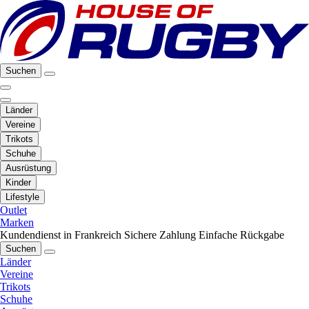
Suchen
Länder
Vereine
Trikots
Schuhe
Ausrüstung
Kinder
Lifestyle
Outlet
Marken
Kundendienst in Frankreich
Sichere Zahlung
Einfache Rückgabe
Suchen
Länder
Vereine
Trikots
Schuhe