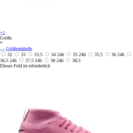
+1
Größe
*
Größentabelle
32
33
33,5
34
24h
35
24h
35,5
36
24h
36,5
24h
37,5
24h
38
24h
38,5
Dieses Feld ist erforderlich