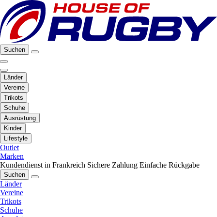
Suchen
Länder
Vereine
Trikots
Schuhe
Ausrüstung
Kinder
Lifestyle
Outlet
Marken
Kundendienst in Frankreich
Sichere Zahlung
Einfache Rückgabe
Suchen
Länder
Vereine
Trikots
Schuhe