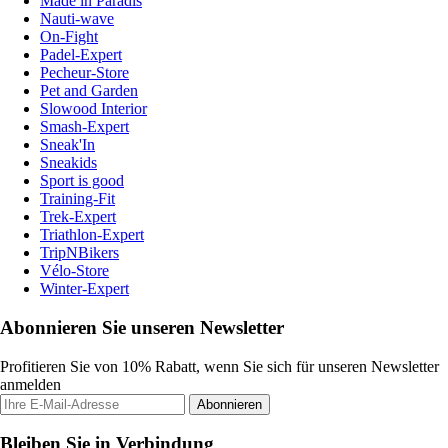
Made in Paradis
Nauti-wave
On-Fight
Padel-Expert
Pecheur-Store
Pet and Garden
Slowood Interior
Smash-Expert
Sneak'In
Sneakids
Sport is good
Training-Fit
Trek-Expert
Triathlon-Expert
TripNBikers
Vélo-Store
Winter-Expert
Abonnieren Sie unseren Newsletter
Profitieren Sie von 10% Rabatt, wenn Sie sich für unseren Newsletter
anmelden
Abonnieren
Bleiben Sie in Verbindung