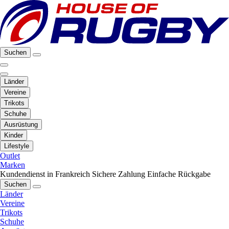
Suchen
Länder
Vereine
Trikots
Schuhe
Ausrüstung
Kinder
Lifestyle
Outlet
Marken
Kundendienst in Frankreich
Sichere Zahlung
Einfache Rückgabe
Suchen
Länder
Vereine
Trikots
Schuhe