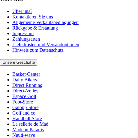
Über uns?
Kontaktieren Sie uns
Allgemeine Verkaufsbedingungen
Rückgabe & Erstattung
Impressum
Zahlungsarten
Lieferkosten und Versandoptionen
Hinweis zum Datenschutz
Unsere Geschäfte
Basket-Center
Daily Bikers
Direct Running
Direct-Volley
Espace Golf
Foot-Store
Galopp-Store
Golf and co
Handball-Store
La sellerie de Maé
Made in Paradis
Nauti-wave