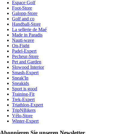
Espace Golf
Foot-Store
Galopp-Store
Golf and co
Handball-Store
La sellerie de Maé
Made in Paradis
Nauti-wave
On-Fight
Padel-Expert
Pecheur-Store
Pet and Garden
Slowood Interior
Smash-Expert
Sneak'In
Sneakids
Sport is good
Training-Fit
Trek-Expert
Triathlon-Expert
TripNBikers
Vélo-Store
Winter-Expert
Abonnieren Sie unseren Newsletter