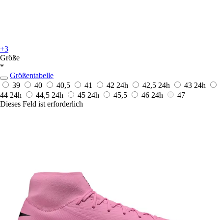
+3
Größe
*
Größentabelle
39
40
40,5
41
42
24h
42,5
24h
43
24h
44
24h
44,5
24h
45
24h
45,5
46
24h
47
Dieses Feld ist erforderlich