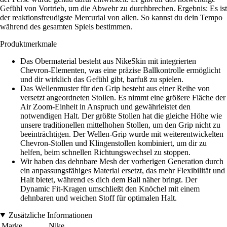
Gefühl von Vortrieb, um die Abwehr zu durchbrechen. Ergebnis: Es ist
der reaktionsfreudigste Mercurial von allen. So kannst du dein Tempo
während des gesamten Spiels bestimmen.
Produktmerkmale
Das Obermaterial besteht aus NikeSkin mit integrierten
Chevron-Elementen, was eine präzise Ballkontrolle ermöglicht
und dir wirklich das Gefühl gibt, barfuß zu spielen.
Das Wellenmuster für den Grip besteht aus einer Reihe von
versetzt angeordneten Stollen. Es nimmt eine größere Fläche der
Air Zoom-Einheit in Anspruch und gewährleistet den
notwendigen Halt. Der größte Stollen hat die gleiche Höhe wie
unsere traditionellen mittelhohen Stollen, um den Grip nicht zu
beeinträchtigen. Der Wellen-Grip wurde mit weiterentwickelten
Chevron-Stollen und Klingenstollen kombiniert, um dir zu
helfen, beim schnellen Richtungswechsel zu stoppen.
Wir haben das dehnbare Mesh der vorherigen Generation durch
ein anpassungsfähiges Material ersetzt, das mehr Flexibilität und
Halt bietet, während es dich dem Ball näher bringt. Der
Dynamic Fit-Kragen umschließt den Knöchel mit einem
dehnbaren und weichen Stoff für optimalen Halt.
Zusätzliche Informationen
Marke
Nike