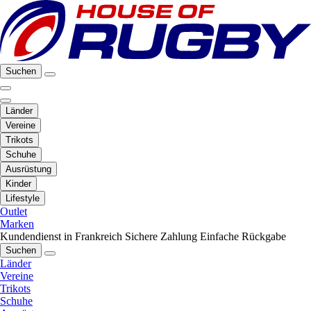
Suchen
Länder
Vereine
Trikots
Schuhe
Ausrüstung
Kinder
Lifestyle
Outlet
Marken
Kundendienst in Frankreich
Sichere Zahlung
Einfache Rückgabe
Suchen
Länder
Vereine
Trikots
Schuhe