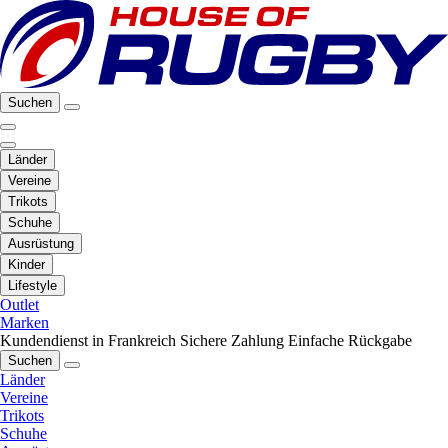
Suchen
Länder
Vereine
Trikots
Schuhe
Ausrüstung
Kinder
Lifestyle
Outlet
Marken
Kundendienst in Frankreich
Sichere Zahlung
Einfache Rückgabe
Suchen
Länder
Vereine
Trikots
Schuhe