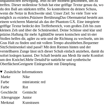
unglaublichen Bewegung. Jetzt ist der Moment gekommen, um zu
treffen. Dieser stollenlose Schuh hat eine griffige Textur genau da, wo
du den Ball am stärksten triffst. So kontrollierst du deinen Schuss,
wenn die Netze in Reichweite sind. Unser Ziel: So viele Tore wie
möglich zu erzielen.Präzisere BerührungDas Obermaterial besteht aus
einem weicheren Material als das der Phantom GX. Eine integrierte
griffige Textur bedeckt den Trefferbereich, vom großen Zeh bis zum
kleinen Zeh und über die Schnürsenkel. Deine Schüsse sind klar und
präzise.Haftung für mehr AgilitätDie neuen konischen und tri-ster
Stollen helfen dir, agiler zu sein und die Richtung zu wechseln, um im
Gras Halt zu finden und mit vollem Tempo abzuhheben.Bequemer
SitzSchnürsenkel sind passé! Mit dem Riemen hinten und der
verstellbaren Zunge lässt sich dieser Schuh einfach anziehen, damit du
sofort loslegen kannst. Der Schaft besteht aus Mesh für mehr Komfort
um den Knöchel.Mehr DetailsFür natürliche und synthetische
OberflächenGeeignete Einlegesohle mit Dämpfung
Zusätzliche Informationen
Marke
Nike
Farbe
mint/atomic red
Farbe
Rot
Geschlecht
Gemischt
Altersgruppe
Junior
Merkmal
Kunstrasen