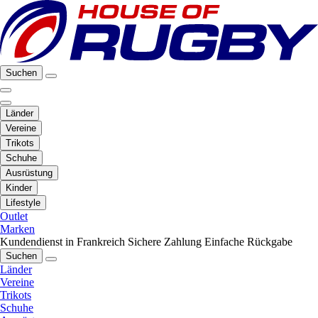
Suchen
Länder
Vereine
Trikots
Schuhe
Ausrüstung
Kinder
Lifestyle
Outlet
Marken
Kundendienst in Frankreich
Sichere Zahlung
Einfache Rückgabe
Suchen
Länder
Vereine
Trikots
Schuhe