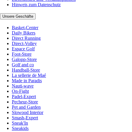
Hinweis zum Datenschutz
Unsere Geschäfte
Basket-Center
Daily Bikers
Direct Running
Direct-Volley
Espace Golf
Foot-Store
Galopp-Store
Golf and co
Handball-Store
La sellerie de Maé
Made in Paradis
Nauti-wave
On-Fight
Padel-Expert
Pecheur-Store
Pet and Garden
Slowood Interior
Smash-Expert
Sneak'In
Sneakids