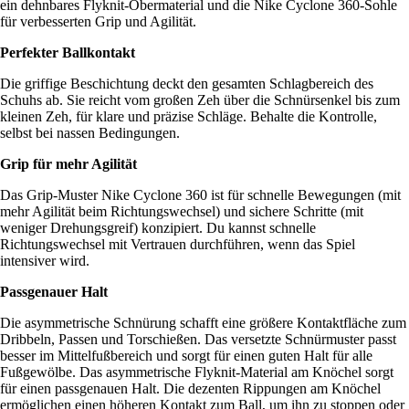
ein dehnbares Flyknit-Obermaterial und die Nike Cyclone 360-Sohle
für verbesserten Grip und Agilität.
Perfekter Ballkontakt
Die griffige Beschichtung deckt den gesamten Schlagbereich des
Schuhs ab. Sie reicht vom großen Zeh über die Schnürsenkel bis zum
kleinen Zeh, für klare und präzise Schläge. Behalte die Kontrolle,
selbst bei nassen Bedingungen.
Grip für mehr Agilität
Das Grip-Muster Nike Cyclone 360 ist für schnelle Bewegungen (mit
mehr Agilität beim Richtungswechsel) und sichere Schritte (mit
weniger Drehungsgreif) konzipiert. Du kannst schnelle
Richtungswechsel mit Vertrauen durchführen, wenn das Spiel
intensiver wird.
Passgenauer Halt
Die asymmetrische Schnürung schafft eine größere Kontaktfläche zum
Dribbeln, Passen und Torschießen. Das versetzte Schnürmuster passt
besser im Mittelfußbereich und sorgt für einen guten Halt für alle
Fußgewölbe. Das asymmetrische Flyknit-Material am Knöchel sorgt
für einen passgenauen Halt. Die dezenten Rippungen am Knöchel
ermöglichen einen höheren Kontakt zum Ball, um ihn zu stoppen oder