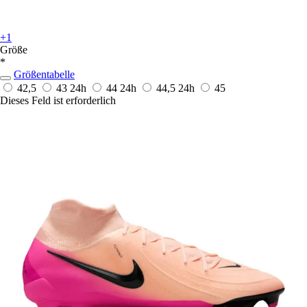
+1
Größe
*
Größentabelle
42,5
43
24h
44
24h
44,5
24h
45
Dieses Feld ist erforderlich