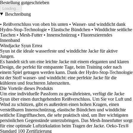
Bestellung gutgeschrieben
Loading...
Beschreibung
• Reißverschluss von oben bis unten • Wasser- und winddicht dank
Hydro-Stop-Technologie • Elastische Bündchen • Winddichte seitliche
Taschen • Mesh-Futter • Innenschnürzug • Fluoreszierendes
Innenband
Windjacke Syun Errea
Syun ist die ideale wasserfeste und winddichte Jacke für aktive
Jungen.
Es handelt sich um eine leichte Jacke mit einem eleganten und klaren
Design, die perfekt für entspannte Tage, beim Training oder nach
einem Spiel getragen werden kann. Dank der Hydro-Stop-Technologie
ist der Stoff wasser- und winddicht: eine perfekte Jacke für die
kühleren und feuchteren Jahreszeiten.
Die Vorteile dieses Produkts
Um eine individuelle Passform zu gewährleisten, verfügt die Jacke
Syun über einen durchgehenden Reißverschluss. Um Sie vor Luft und
Wind zu schützen, gibt es außerdem einen hohen Kragen, einen
verstellbaren Innenschnürzug, elastische Bündchen und winddichte
seitliche Eingrifftaschen, die sehr praktisch sind, um Ihre wichtigsten
persönlichen Gegenstände unterzubringen. Das Mesh-Innenfutter sorgt
für eine optimale Luftzirkulation beim Tragen der Jacke. Oeko-Tex®
Standard 100 Zertifizierung