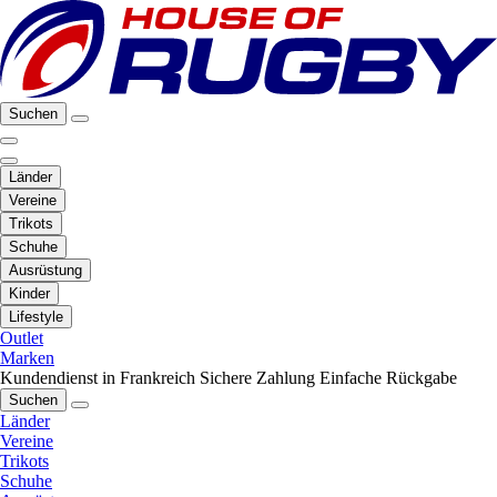
Suchen
Länder
Vereine
Trikots
Schuhe
Ausrüstung
Kinder
Lifestyle
Outlet
Marken
Kundendienst in Frankreich
Sichere Zahlung
Einfache Rückgabe
Suchen
Länder
Vereine
Trikots
Schuhe