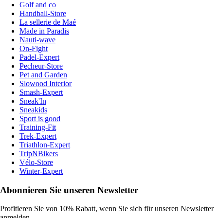
Golf and co
Handball-Store
La sellerie de Maé
Made in Paradis
Nauti-wave
On-Fight
Padel-Expert
Pecheur-Store
Pet and Garden
Slowood Interior
Smash-Expert
Sneak'In
Sneakids
Sport is good
Training-Fit
Trek-Expert
Triathlon-Expert
TripNBikers
Vélo-Store
Winter-Expert
Abonnieren Sie unseren Newsletter
Profitieren Sie von 10% Rabatt, wenn Sie sich für unseren Newsletter
anmelden