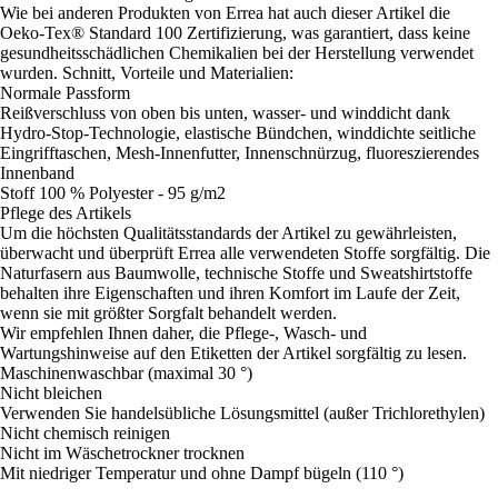
Wie bei anderen Produkten von Errea hat auch dieser Artikel die
Oeko-Tex® Standard 100 Zertifizierung, was garantiert, dass keine
gesundheitsschädlichen Chemikalien bei der Herstellung verwendet
wurden. Schnitt, Vorteile und Materialien:
Normale Passform
Reißverschluss von oben bis unten, wasser- und winddicht dank
Hydro-Stop-Technologie, elastische Bündchen, winddichte seitliche
Eingrifftaschen, Mesh-Innenfutter, Innenschnürzug, fluoreszierendes
Innenband
Stoff 100 % Polyester - 95 g/m2
Pflege des Artikels
Um die höchsten Qualitätsstandards der Artikel zu gewährleisten,
überwacht und überprüft Errea alle verwendeten Stoffe sorgfältig. Die
Naturfasern aus Baumwolle, technische Stoffe und Sweatshirtstoffe
behalten ihre Eigenschaften und ihren Komfort im Laufe der Zeit,
wenn sie mit größter Sorgfalt behandelt werden.
Wir empfehlen Ihnen daher, die Pflege-, Wasch- und
Wartungshinweise auf den Etiketten der Artikel sorgfältig zu lesen.
Maschinenwaschbar (maximal 30 °)
Nicht bleichen
Verwenden Sie handelsübliche Lösungsmittel (außer Trichlorethylen)
Nicht chemisch reinigen
Nicht im Wäschetrockner trocknen
Mit niedriger Temperatur und ohne Dampf bügeln (110 °)