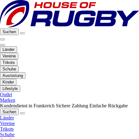
Suchen
Länder
Vereine
Trikots
Schuhe
Ausrüstung
Kinder
Lifestyle
Outlet
Marken
Kundendienst in Frankreich
Sichere Zahlung
Einfache Rückgabe
Suchen
Länder
Vereine
Trikots
Schuhe