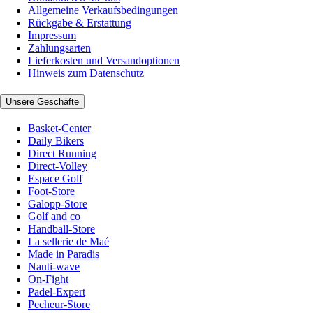
Allgemeine Verkaufsbedingungen
Rückgabe & Erstattung
Impressum
Zahlungsarten
Lieferkosten und Versandoptionen
Hinweis zum Datenschutz
Unsere Geschäfte
Basket-Center
Daily Bikers
Direct Running
Direct-Volley
Espace Golf
Foot-Store
Galopp-Store
Golf and co
Handball-Store
La sellerie de Maé
Made in Paradis
Nauti-wave
On-Fight
Padel-Expert
Pecheur-Store