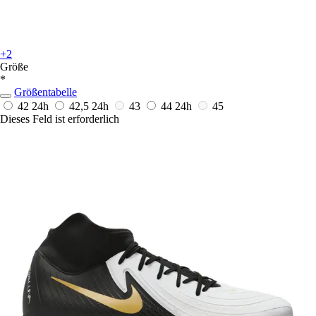
+2
Größe
*
Größentabelle
42
24h
42,5
24h
43
44
24h
45
Dieses Feld ist erforderlich