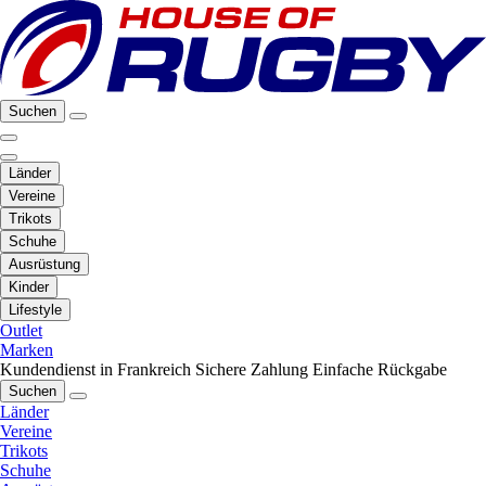
Suchen
Länder
Vereine
Trikots
Schuhe
Ausrüstung
Kinder
Lifestyle
Outlet
Marken
Kundendienst in Frankreich
Sichere Zahlung
Einfache Rückgabe
Suchen
Länder
Vereine
Trikots
Schuhe