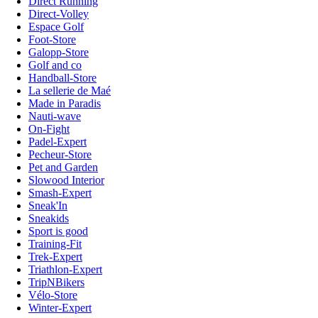
Direct Running
Direct-Volley
Espace Golf
Foot-Store
Galopp-Store
Golf and co
Handball-Store
La sellerie de Maé
Made in Paradis
Nauti-wave
On-Fight
Padel-Expert
Pecheur-Store
Pet and Garden
Slowood Interior
Smash-Expert
Sneak'In
Sneakids
Sport is good
Training-Fit
Trek-Expert
Triathlon-Expert
TripNBikers
Vélo-Store
Winter-Expert