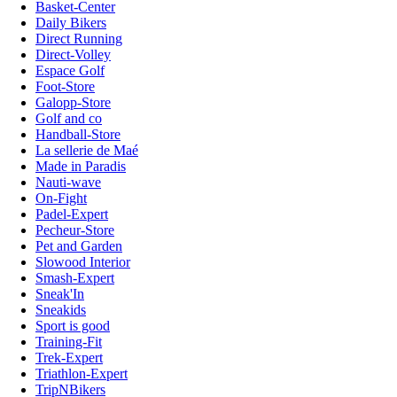
Basket-Center
Daily Bikers
Direct Running
Direct-Volley
Espace Golf
Foot-Store
Galopp-Store
Golf and co
Handball-Store
La sellerie de Maé
Made in Paradis
Nauti-wave
On-Fight
Padel-Expert
Pecheur-Store
Pet and Garden
Slowood Interior
Smash-Expert
Sneak'In
Sneakids
Sport is good
Training-Fit
Trek-Expert
Triathlon-Expert
TripNBikers