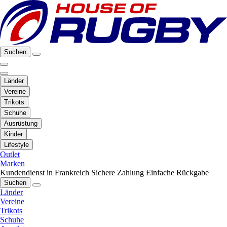
Suchen
Länder
Vereine
Trikots
Schuhe
Ausrüstung
Kinder
Lifestyle
Outlet
Marken
Kundendienst in Frankreich
Sichere Zahlung
Einfache Rückgabe
Suchen
Länder
Vereine
Trikots
Schuhe