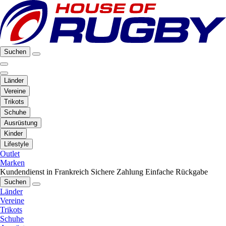
Suchen
Länder
Vereine
Trikots
Schuhe
Ausrüstung
Kinder
Lifestyle
Outlet
Marken
Kundendienst in Frankreich
Sichere Zahlung
Einfache Rückgabe
Suchen
Länder
Vereine
Trikots
Schuhe