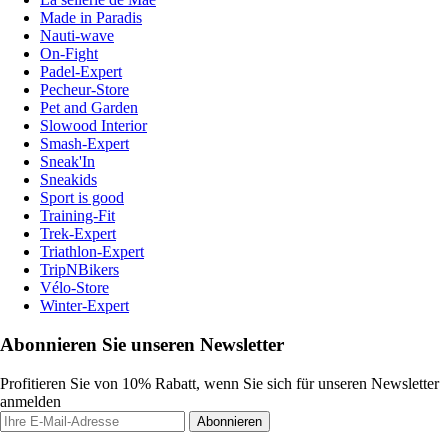
Made in Paradis
Nauti-wave
On-Fight
Padel-Expert
Pecheur-Store
Pet and Garden
Slowood Interior
Smash-Expert
Sneak'In
Sneakids
Sport is good
Training-Fit
Trek-Expert
Triathlon-Expert
TripNBikers
Vélo-Store
Winter-Expert
Abonnieren Sie unseren Newsletter
Profitieren Sie von 10% Rabatt, wenn Sie sich für unseren Newsletter
anmelden
Abonnieren