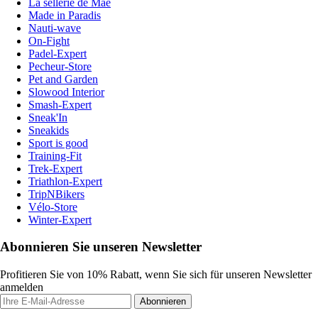
La sellerie de Maé
Made in Paradis
Nauti-wave
On-Fight
Padel-Expert
Pecheur-Store
Pet and Garden
Slowood Interior
Smash-Expert
Sneak'In
Sneakids
Sport is good
Training-Fit
Trek-Expert
Triathlon-Expert
TripNBikers
Vélo-Store
Winter-Expert
Abonnieren Sie unseren Newsletter
Profitieren Sie von 10% Rabatt, wenn Sie sich für unseren Newsletter
anmelden
Abonnieren