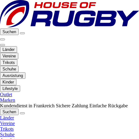
Suchen
Länder
Vereine
Trikots
Schuhe
Ausrüstung
Kinder
Lifestyle
Outlet
Marken
Kundendienst in Frankreich
Sichere Zahlung
Einfache Rückgabe
Suchen
Länder
Vereine
Trikots
Schuhe