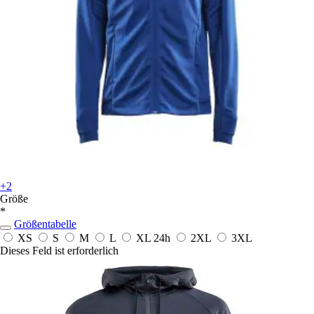
+2
Größe
*
Größentabelle
XS
S
M
L
XL
24h
2XL
3XL
Dieses Feld ist erforderlich