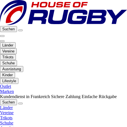
Suchen
Länder
Vereine
Trikots
Schuhe
Ausrüstung
Kinder
Lifestyle
Outlet
Marken
Kundendienst in Frankreich
Sichere Zahlung
Einfache Rückgabe
Suchen
Länder
Vereine
Trikots
Schuhe