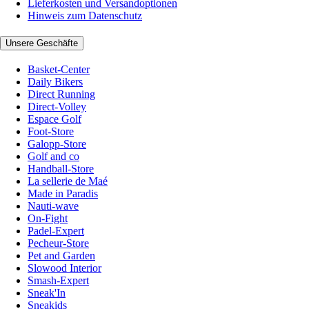
Lieferkosten und Versandoptionen
Hinweis zum Datenschutz
Unsere Geschäfte
Basket-Center
Daily Bikers
Direct Running
Direct-Volley
Espace Golf
Foot-Store
Galopp-Store
Golf and co
Handball-Store
La sellerie de Maé
Made in Paradis
Nauti-wave
On-Fight
Padel-Expert
Pecheur-Store
Pet and Garden
Slowood Interior
Smash-Expert
Sneak'In
Sneakids