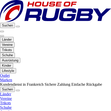
Suchen
Länder
Vereine
Trikots
Schuhe
Ausrüstung
Kinder
Lifestyle
Outlet
Marken
Kundendienst in Frankreich
Sichere Zahlung
Einfache Rückgabe
Suchen
Länder
Vereine
Trikots
Schuhe