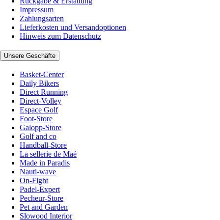
Rückgabe & Erstattung
Impressum
Zahlungsarten
Lieferkosten und Versandoptionen
Hinweis zum Datenschutz
Unsere Geschäfte
Basket-Center
Daily Bikers
Direct Running
Direct-Volley
Espace Golf
Foot-Store
Galopp-Store
Golf and co
Handball-Store
La sellerie de Maé
Made in Paradis
Nauti-wave
On-Fight
Padel-Expert
Pecheur-Store
Pet and Garden
Slowood Interior