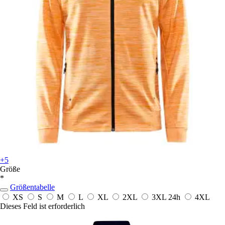
+5
Größe
*
Größentabelle
XS
S
M
L
XL
2XL
3XL
24h
4XL
Dieses Feld ist erforderlich