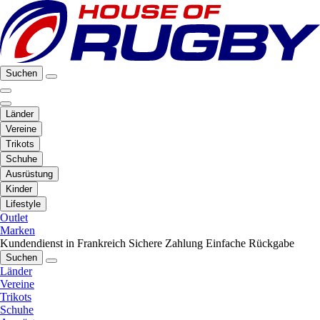
Suchen
Länder
Vereine
Trikots
Schuhe
Ausrüstung
Kinder
Lifestyle
Outlet
Marken
Kundendienst in Frankreich
Sichere Zahlung
Einfache Rückgabe
Suchen
Länder
Vereine
Trikots
Schuhe