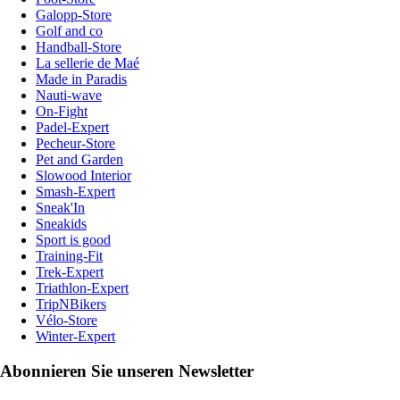
Galopp-Store
Golf and co
Handball-Store
La sellerie de Maé
Made in Paradis
Nauti-wave
On-Fight
Padel-Expert
Pecheur-Store
Pet and Garden
Slowood Interior
Smash-Expert
Sneak'In
Sneakids
Sport is good
Training-Fit
Trek-Expert
Triathlon-Expert
TripNBikers
Vélo-Store
Winter-Expert
Abonnieren Sie unseren Newsletter