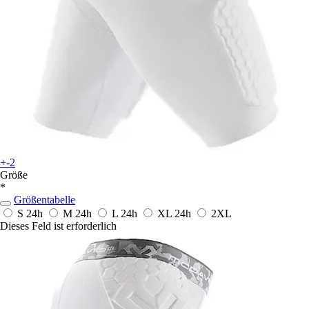
+-2
Größe
*
Größentabelle
S
24h
M
24h
L
24h
XL
24h
2XL
Dieses Feld ist erforderlich