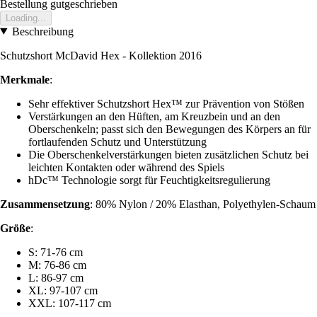
Bestellung gutgeschrieben
Loading...
Beschreibung
Schutzshort McDavid Hex - Kollektion 2016
Merkmale
:
Sehr effektiver Schutzshort Hex™ zur Prävention von Stößen
Verstärkungen an den Hüften, am Kreuzbein und an den
Oberschenkeln; passt sich den Bewegungen des Körpers an für
fortlaufenden Schutz und Unterstützung
Die Oberschenkelverstärkungen bieten zusätzlichen Schutz bei
leichten Kontakten oder während des Spiels
hDc™ Technologie sorgt für Feuchtigkeitsregulierung
Zusammensetzung
: 80% Nylon / 20% Elasthan, Polyethylen-Schaum
Größe
:
S: 71-76 cm
M: 76-86 cm
L: 86-97 cm
XL: 97-107 cm
XXL: 107-117 cm