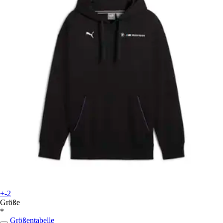
+-2
Größe
*
Größentabelle