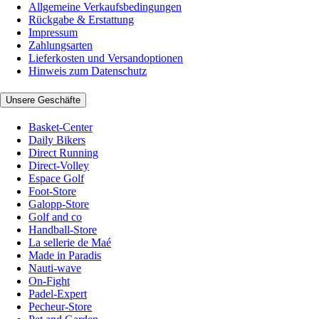
Allgemeine Verkaufsbedingungen
Rückgabe & Erstattung
Impressum
Zahlungsarten
Lieferkosten und Versandoptionen
Hinweis zum Datenschutz
Unsere Geschäfte
Basket-Center
Daily Bikers
Direct Running
Direct-Volley
Espace Golf
Foot-Store
Galopp-Store
Golf and co
Handball-Store
La sellerie de Maé
Made in Paradis
Nauti-wave
On-Fight
Padel-Expert
Pecheur-Store