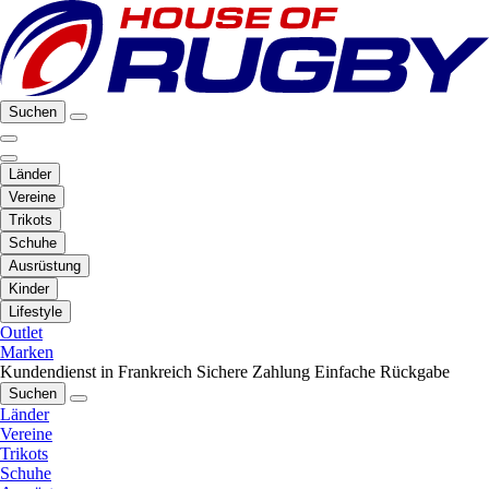
Suchen
Länder
Vereine
Trikots
Schuhe
Ausrüstung
Kinder
Lifestyle
Outlet
Marken
Kundendienst in Frankreich
Sichere Zahlung
Einfache Rückgabe
Suchen
Länder
Vereine
Trikots
Schuhe