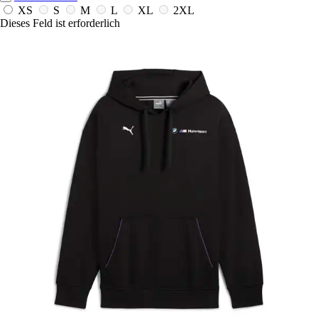
XS
S
M
L
XL
2XL
Dieses Feld ist erforderlich