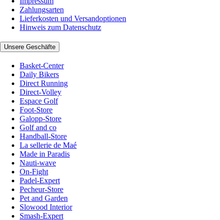
Impressum
Zahlungsarten
Lieferkosten und Versandoptionen
Hinweis zum Datenschutz
Unsere Geschäfte
Basket-Center
Daily Bikers
Direct Running
Direct-Volley
Espace Golf
Foot-Store
Galopp-Store
Golf and co
Handball-Store
La sellerie de Maé
Made in Paradis
Nauti-wave
On-Fight
Padel-Expert
Pecheur-Store
Pet and Garden
Slowood Interior
Smash-Expert