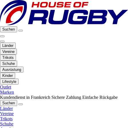
Suchen
Länder
Vereine
Trikots
Schuhe
Ausrüstung
Kinder
Lifestyle
Outlet
Marken
Kundendienst in Frankreich
Sichere Zahlung
Einfache Rückgabe
Suchen
Länder
Vereine
Trikots
Schuhe