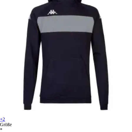
+2
Größe
*