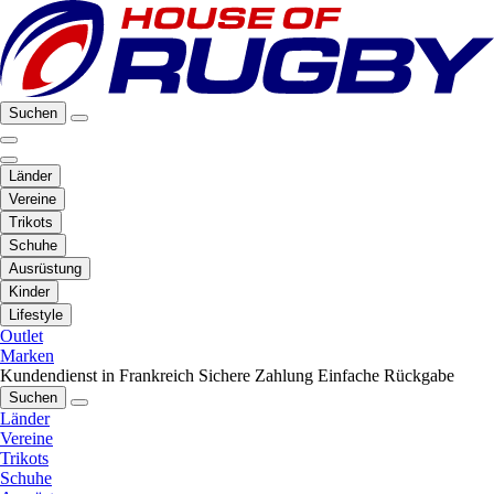
Suchen
Länder
Vereine
Trikots
Schuhe
Ausrüstung
Kinder
Lifestyle
Outlet
Marken
Kundendienst in Frankreich
Sichere Zahlung
Einfache Rückgabe
Suchen
Länder
Vereine
Trikots
Schuhe