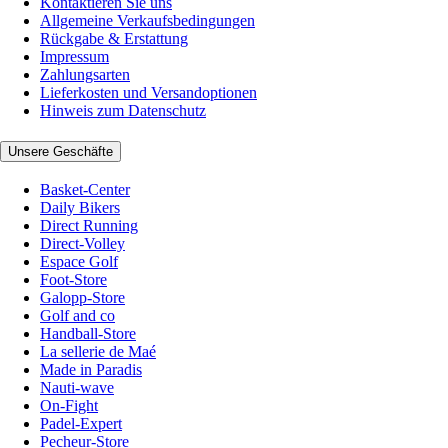
Kontaktieren Sie uns
Allgemeine Verkaufsbedingungen
Rückgabe & Erstattung
Impressum
Zahlungsarten
Lieferkosten und Versandoptionen
Hinweis zum Datenschutz
Unsere Geschäfte
Basket-Center
Daily Bikers
Direct Running
Direct-Volley
Espace Golf
Foot-Store
Galopp-Store
Golf and co
Handball-Store
La sellerie de Maé
Made in Paradis
Nauti-wave
On-Fight
Padel-Expert
Pecheur-Store