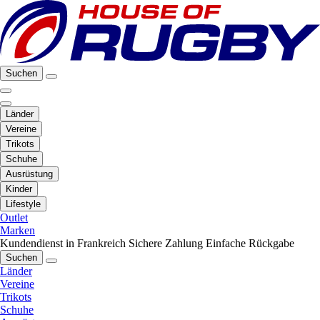
Suchen
Länder
Vereine
Trikots
Schuhe
Ausrüstung
Kinder
Lifestyle
Outlet
Marken
Kundendienst in Frankreich
Sichere Zahlung
Einfache Rückgabe
Suchen
Länder
Vereine
Trikots
Schuhe