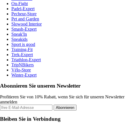
On-Fight
Padel-Expert
Pecheur-Store
Pet and Garden
Slowood Interior
Smash-Expert
Sneak'In
Sneakids
Sport is good
Training-Fit
Trek-Expert
Triathlon-Expert
TripNBikers
Vélo-Store
Winter-Expert
Abonnieren Sie unseren Newsletter
Profitieren Sie von 10% Rabatt, wenn Sie sich für unseren Newsletter
anmelden
Abonnieren
Bleiben Sie in Verbindung