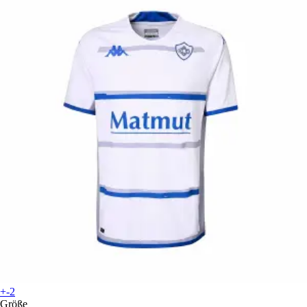
+-2
Größe