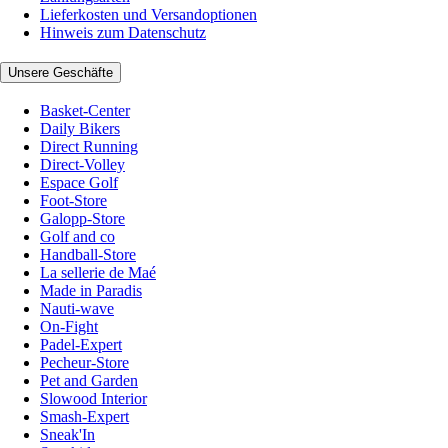
Lieferkosten und Versandoptionen
Hinweis zum Datenschutz
Unsere Geschäfte
Basket-Center
Daily Bikers
Direct Running
Direct-Volley
Espace Golf
Foot-Store
Galopp-Store
Golf and co
Handball-Store
La sellerie de Maé
Made in Paradis
Nauti-wave
On-Fight
Padel-Expert
Pecheur-Store
Pet and Garden
Slowood Interior
Smash-Expert
Sneak'In