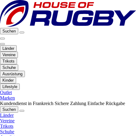
Suchen
Länder
Vereine
Trikots
Schuhe
Ausrüstung
Kinder
Lifestyle
Outlet
Marken
Kundendienst in Frankreich
Sichere Zahlung
Einfache Rückgabe
Suchen
Länder
Vereine
Trikots
Schuhe