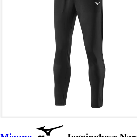
Mizuno
Jogginghose Nar