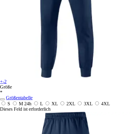
+-2
Größe
*
Größentabelle
S
M
24h
L
XL
2XL
3XL
4XL
Dieses Feld ist erforderlich