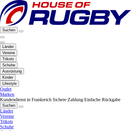
Suchen
Länder
Vereine
Trikots
Schuhe
Ausrüstung
Kinder
Lifestyle
Outlet
Marken
Kundendienst in Frankreich
Sichere Zahlung
Einfache Rückgabe
Suchen
Länder
Vereine
Trikots
Schuhe