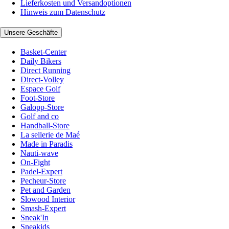
Lieferkosten und Versandoptionen
Hinweis zum Datenschutz
Unsere Geschäfte
Basket-Center
Daily Bikers
Direct Running
Direct-Volley
Espace Golf
Foot-Store
Galopp-Store
Golf and co
Handball-Store
La sellerie de Maé
Made in Paradis
Nauti-wave
On-Fight
Padel-Expert
Pecheur-Store
Pet and Garden
Slowood Interior
Smash-Expert
Sneak'In
Sneakids