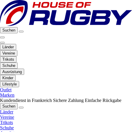
Suchen
Länder
Vereine
Trikots
Schuhe
Ausrüstung
Kinder
Lifestyle
Outlet
Marken
Kundendienst in Frankreich
Sichere Zahlung
Einfache Rückgabe
Suchen
Länder
Vereine
Trikots
Schuhe