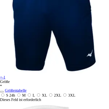
+-1
Größe
*
Größentabelle
S
24h
M
L
XL
2XL
3XL
Dieses Feld ist erforderlich