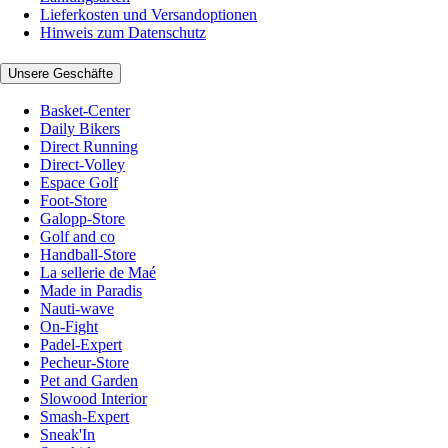
Lieferkosten und Versandoptionen
Hinweis zum Datenschutz
Unsere Geschäfte
Basket-Center
Daily Bikers
Direct Running
Direct-Volley
Espace Golf
Foot-Store
Galopp-Store
Golf and co
Handball-Store
La sellerie de Maé
Made in Paradis
Nauti-wave
On-Fight
Padel-Expert
Pecheur-Store
Pet and Garden
Slowood Interior
Smash-Expert
Sneak'In