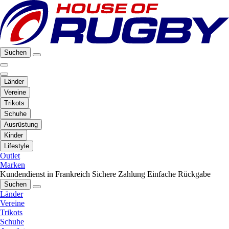
Suchen
Länder
Vereine
Trikots
Schuhe
Ausrüstung
Kinder
Lifestyle
Outlet
Marken
Kundendienst in Frankreich
Sichere Zahlung
Einfache Rückgabe
Suchen
Länder
Vereine
Trikots
Schuhe