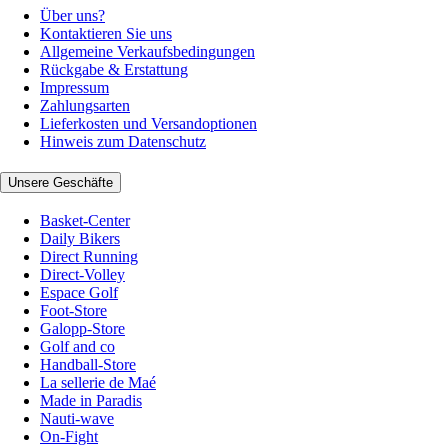
Über uns?
Kontaktieren Sie uns
Allgemeine Verkaufsbedingungen
Rückgabe & Erstattung
Impressum
Zahlungsarten
Lieferkosten und Versandoptionen
Hinweis zum Datenschutz
Unsere Geschäfte
Basket-Center
Daily Bikers
Direct Running
Direct-Volley
Espace Golf
Foot-Store
Galopp-Store
Golf and co
Handball-Store
La sellerie de Maé
Made in Paradis
Nauti-wave
On-Fight