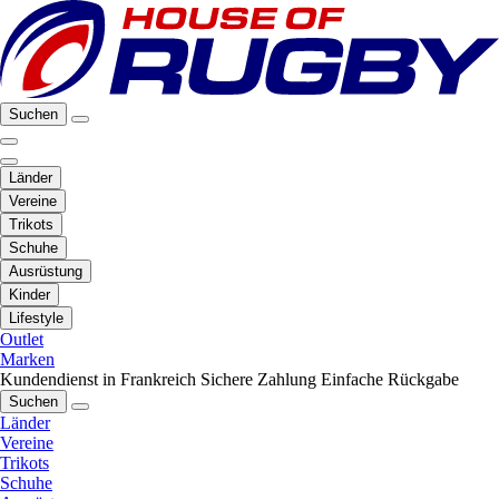
Suchen
Länder
Vereine
Trikots
Schuhe
Ausrüstung
Kinder
Lifestyle
Outlet
Marken
Kundendienst in Frankreich
Sichere Zahlung
Einfache Rückgabe
Suchen
Länder
Vereine
Trikots
Schuhe