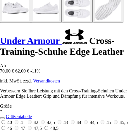
Under Armour
Cross-
Training-Schuhe Edge Leather
Ab
70,00 €
62,00 €
-11%
inkl. MwSt. zzgl.
Versandkosten
Verbessern Sie Ihre Leistung mit den Cross-Training-Schuhen Under
Armour Edge Leather: Grip und Dämpfung für intensive Workouts.
Größe
*
Größentabelle
40
41
42
42,5
43
44
44,5
45
45,5
46
47
47,5
48,5