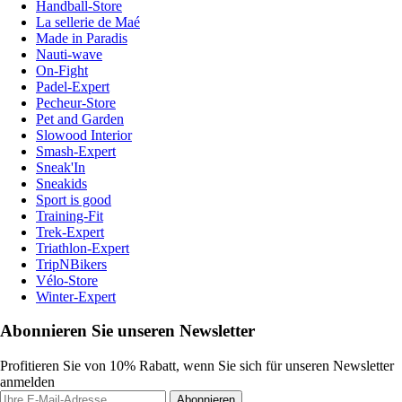
Handball-Store
La sellerie de Maé
Made in Paradis
Nauti-wave
On-Fight
Padel-Expert
Pecheur-Store
Pet and Garden
Slowood Interior
Smash-Expert
Sneak'In
Sneakids
Sport is good
Training-Fit
Trek-Expert
Triathlon-Expert
TripNBikers
Vélo-Store
Winter-Expert
Abonnieren Sie unseren Newsletter
Profitieren Sie von 10% Rabatt, wenn Sie sich für unseren Newsletter
anmelden
Abonnieren