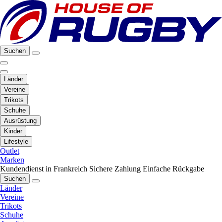
Suchen
Länder
Vereine
Trikots
Schuhe
Ausrüstung
Kinder
Lifestyle
Outlet
Marken
Kundendienst in Frankreich
Sichere Zahlung
Einfache Rückgabe
Suchen
Länder
Vereine
Trikots
Schuhe