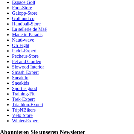
Espace Golf
Foot-Store
Galopp-Store
Golf and co
Handball-Store
La sellerie de Maé
Made in Paradis
Nauti-wave
On-Fight
Padel-Expert
Pecheur-Store
Pet and Garden
Slowood Interior
Smash-Expert
Sneak'In
Sneakids
Sport is good
Training-Fit
Trek-Expert
Triathlon-Expert
TripNBikers
Vélo-Store
Winter-Expert
Abonnieren Sie unseren Newsletter