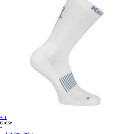
+-1
Größe
*
Größentabelle