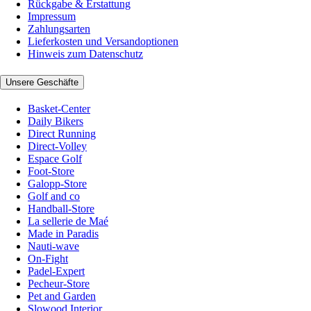
Rückgabe & Erstattung
Impressum
Zahlungsarten
Lieferkosten und Versandoptionen
Hinweis zum Datenschutz
Unsere Geschäfte
Basket-Center
Daily Bikers
Direct Running
Direct-Volley
Espace Golf
Foot-Store
Galopp-Store
Golf and co
Handball-Store
La sellerie de Maé
Made in Paradis
Nauti-wave
On-Fight
Padel-Expert
Pecheur-Store
Pet and Garden
Slowood Interior