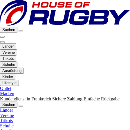
Suchen
Länder
Vereine
Trikots
Schuhe
Ausrüstung
Kinder
Lifestyle
Outlet
Marken
Kundendienst in Frankreich
Sichere Zahlung
Einfache Rückgabe
Suchen
Länder
Vereine
Trikots
Schuhe