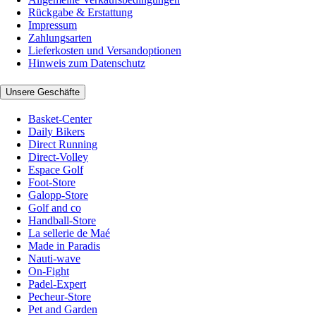
Rückgabe & Erstattung
Impressum
Zahlungsarten
Lieferkosten und Versandoptionen
Hinweis zum Datenschutz
Unsere Geschäfte
Basket-Center
Daily Bikers
Direct Running
Direct-Volley
Espace Golf
Foot-Store
Galopp-Store
Golf and co
Handball-Store
La sellerie de Maé
Made in Paradis
Nauti-wave
On-Fight
Padel-Expert
Pecheur-Store
Pet and Garden