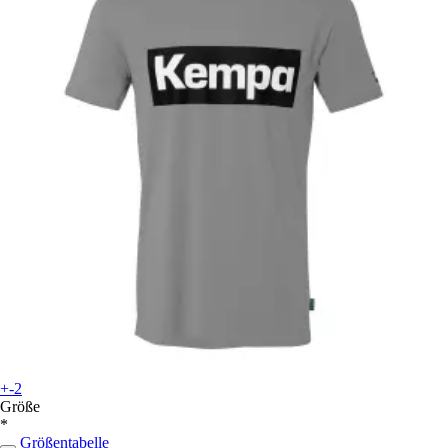
+-2
Größe
*
Größentabelle