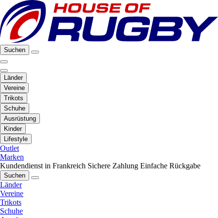
Suchen
Länder
Vereine
Trikots
Schuhe
Ausrüstung
Kinder
Lifestyle
Outlet
Marken
Kundendienst in Frankreich
Sichere Zahlung
Einfache Rückgabe
Suchen
Länder
Vereine
Trikots
Schuhe