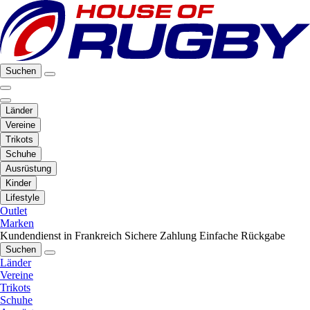
Suchen
Länder
Vereine
Trikots
Schuhe
Ausrüstung
Kinder
Lifestyle
Outlet
Marken
Kundendienst in Frankreich
Sichere Zahlung
Einfache Rückgabe
Suchen
Länder
Vereine
Trikots
Schuhe