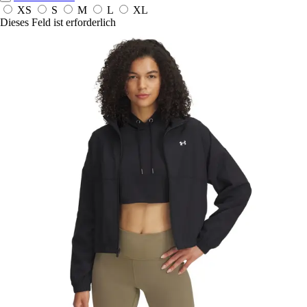
XS
S
M
L
XL
Dieses Feld ist erforderlich