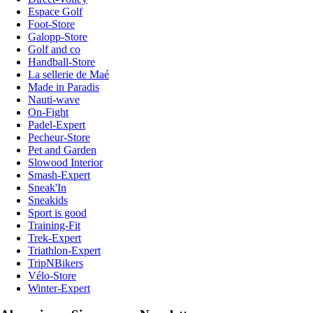
Espace Golf
Foot-Store
Galopp-Store
Golf and co
Handball-Store
La sellerie de Maé
Made in Paradis
Nauti-wave
On-Fight
Padel-Expert
Pecheur-Store
Pet and Garden
Slowood Interior
Smash-Expert
Sneak'In
Sneakids
Sport is good
Training-Fit
Trek-Expert
Triathlon-Expert
TripNBikers
Vélo-Store
Winter-Expert