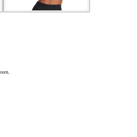
oxen.