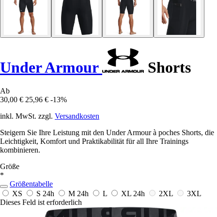
Under Armour
Shorts
Ab
30,00 €
25,96 €
-13%
inkl. MwSt. zzgl.
Versandkosten
Steigern Sie Ihre Leistung mit den Under Armour à poches Shorts, die
Leichtigkeit, Komfort und Praktikabilität für all Ihre Trainings
kombinieren.
Größe
*
Größentabelle
XS
S
24h
M
24h
L
XL
24h
2XL
3XL
Dieses Feld ist erforderlich