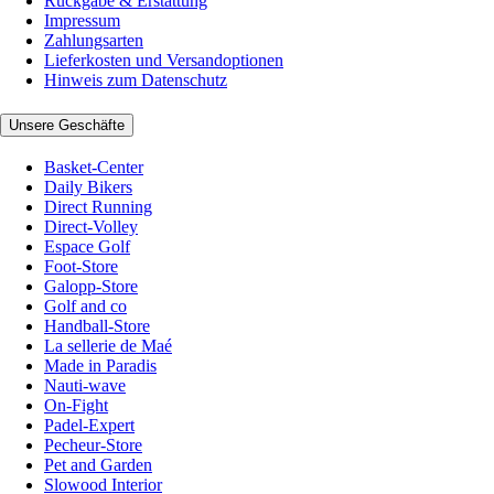
Rückgabe & Erstattung
Impressum
Zahlungsarten
Lieferkosten und Versandoptionen
Hinweis zum Datenschutz
Unsere Geschäfte
Basket-Center
Daily Bikers
Direct Running
Direct-Volley
Espace Golf
Foot-Store
Galopp-Store
Golf and co
Handball-Store
La sellerie de Maé
Made in Paradis
Nauti-wave
On-Fight
Padel-Expert
Pecheur-Store
Pet and Garden
Slowood Interior