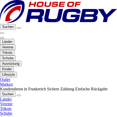
Suchen
Länder
Vereine
Trikots
Schuhe
Ausrüstung
Kinder
Lifestyle
Outlet
Marken
Kundendienst in Frankreich
Sichere Zahlung
Einfache Rückgabe
Suchen
Länder
Vereine
Trikots
Schuhe