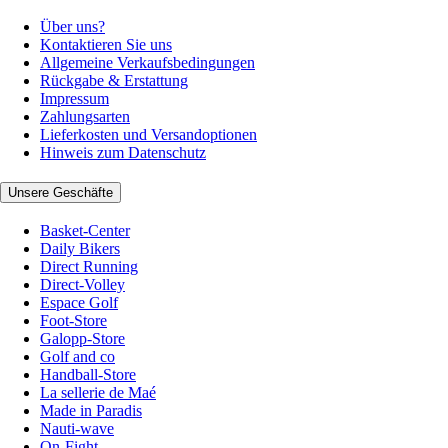
Über uns?
Kontaktieren Sie uns
Allgemeine Verkaufsbedingungen
Rückgabe & Erstattung
Impressum
Zahlungsarten
Lieferkosten und Versandoptionen
Hinweis zum Datenschutz
Unsere Geschäfte
Basket-Center
Daily Bikers
Direct Running
Direct-Volley
Espace Golf
Foot-Store
Galopp-Store
Golf and co
Handball-Store
La sellerie de Maé
Made in Paradis
Nauti-wave
On-Fight