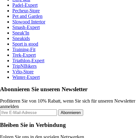
Padel-Expert
Pecheur-Store
Pet and Garden
Slowood Interior
Smash-Expert
Sneak'In
Sneakids
Sport is good
Training-Fit
Trek-Expert
Triathlon-Expert
TripNBikers
Vélo-Store
Winter-Expert
Abonnieren Sie unseren Newsletter
Profitieren Sie von 10% Rabatt, wenn Sie sich für unseren Newsletter
anmelden
Abonnieren
Bleiben Sie in Verbindung
Folgen Sie uns in den sozialen Netzwerken