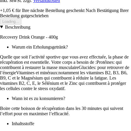
inkl. MwSt. zzgl.
Versandkosten
+1,05 €
für Ihre nächste Bestellung geschenkt
Nach Bestätigung Ihrer
Bestellung gutgeschrieben
Loading...
Beschreibung
Recovery Drink Orange - 400g
Warum ein Erholungsgetränk?
Quelle que soit l’activité sportive que vous avez effectuée, la phase de
récupération est essentielle. Votre corps a besoin de :Protéines: qui
contribuent à restaurer la masse musculaireGlucides: pour retrouver de
l’énergieVitamines et minéraux:notamment les vitamines B2, B3, B6,
B9, C et le Magnésium qui contribuent à réduire la fatigue. Les
vitamines B2, C, E, le Sélénium et le Zinc qui contribuent à protéger
les cellules contre le stress oxydatif.
Wann ist es zu konsumieren?
Boire cette boisson de récupération dans les 30 minutes qui suivent
l’effort pour en maximiser l’efficacité.
Inhaltsstoffe