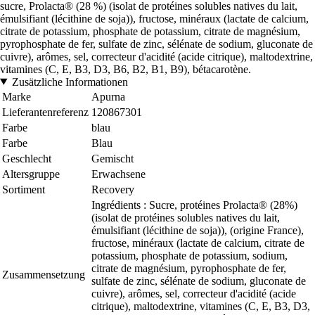
sucre, Prolacta® (28 %) (isolat de protéines solubles natives du lait,
émulsifiant (lécithine de soja)), fructose, minéraux (lactate de calcium,
citrate de potassium, phosphate de potassium, citrate de magnésium,
pyrophosphate de fer, sulfate de zinc, sélénate de sodium, gluconate de
cuivre), arômes, sel, correcteur d'acidité (acide citrique), maltodextrine,
vitamines (C, E, B3, D3, B6, B2, B1, B9), bétacarotène.
Zusätzliche Informationen
Marke
Apurna
Lieferantenreferenz
120867301
Farbe
blau
Farbe
Blau
Geschlecht
Gemischt
Altersgruppe
Erwachsene
Sortiment
Recovery
Ingrédients : Sucre, protéines Prolacta® (28%)
(isolat de protéines solubles natives du lait,
émulsifiant (lécithine de soja)), (origine France),
fructose, minéraux (lactate de calcium, citrate de
potassium, phosphate de potassium, sodium,
citrate de magnésium, pyrophosphate de fer,
Zusammensetzung
sulfate de zinc, sélénate de sodium, gluconate de
cuivre), arômes, sel, correcteur d'acidité (acide
citrique), maltodextrine, vitamines (C, E, B3, D3,