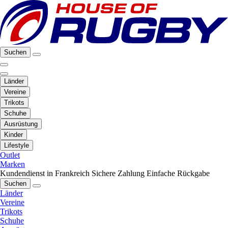
Suchen
Länder
Vereine
Trikots
Schuhe
Ausrüstung
Kinder
Lifestyle
Outlet
Marken
Kundendienst in Frankreich
Sichere Zahlung
Einfache Rückgabe
Suchen
Länder
Vereine
Trikots
Schuhe