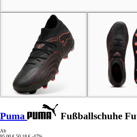
Puma
Fußballschuhe F
Ab
95,00 €
50,18 €
-47%