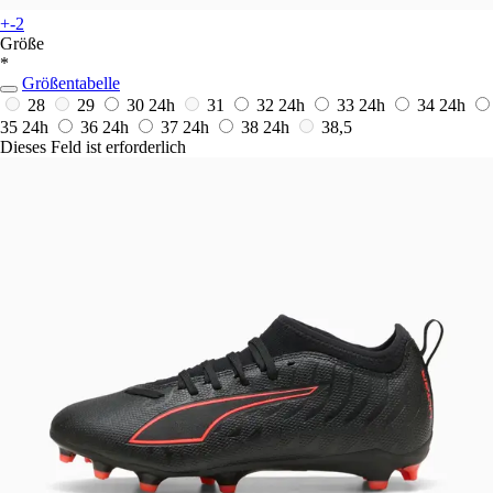
+-2
Größe
*
Größentabelle
28
29
30
24h
31
32
24h
33
24h
34
24h
35
24h
36
24h
37
24h
38
24h
38,5
Dieses Feld ist erforderlich