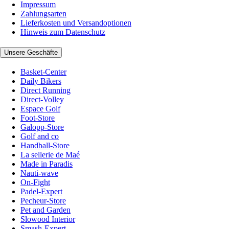
Impressum
Zahlungsarten
Lieferkosten und Versandoptionen
Hinweis zum Datenschutz
Unsere Geschäfte
Basket-Center
Daily Bikers
Direct Running
Direct-Volley
Espace Golf
Foot-Store
Galopp-Store
Golf and co
Handball-Store
La sellerie de Maé
Made in Paradis
Nauti-wave
On-Fight
Padel-Expert
Pecheur-Store
Pet and Garden
Slowood Interior
Smash-Expert