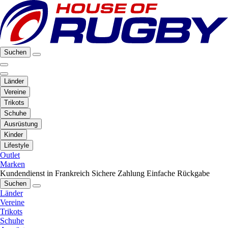
Suchen
Länder
Vereine
Trikots
Schuhe
Ausrüstung
Kinder
Lifestyle
Outlet
Marken
Kundendienst in Frankreich
Sichere Zahlung
Einfache Rückgabe
Suchen
Länder
Vereine
Trikots
Schuhe